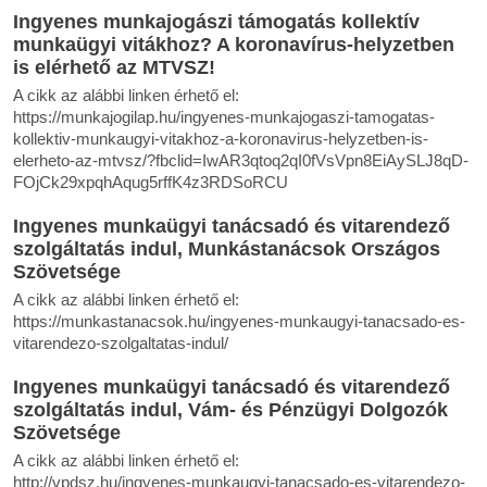
Ingyenes munkajogászi támogatás kollektív
munkaügyi vitákhoz? A koronavírus-helyzetben
is elérhető az MTVSZ!
A cikk az alábbi linken érhető el:
https://munkajogilap.hu/ingyenes-munkajogaszi-tamogatas-
kollektiv-munkaugyi-vitakhoz-a-koronavirus-helyzetben-is-
elerheto-az-mtvsz/?fbclid=IwAR3qtoq2qI0fVsVpn8EiAySLJ8qD-
FOjCk29xpqhAqug5rffK4z3RDSoRCU
Ingyenes munkaügyi tanácsadó és vitarendező
szolgáltatás indul, Munkástanácsok Országos
Szövetsége
A cikk az alábbi linken érhető el:
https://munkastanacsok.hu/ingyenes-munkaugyi-tanacsado-es-
vitarendezo-szolgaltatas-indul/
Ingyenes munkaügyi tanácsadó és vitarendező
szolgáltatás indul, Vám- és Pénzügyi Dolgozók
Szövetsége
A cikk az alábbi linken érhető el:
http://vpdsz.hu/ingyenes-munkaugyi-tanacsado-es-vitarendezo-