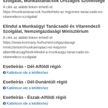
szolgálat, Munkástanácsok Országos Szövetsége
A cikk az alábbi linken érhető el:
https://munkastanacsok.hu/elerheto-az-ingyenes-tanacsado-es-
vitarendezo-szolgalat/
Elindul a Munkaügyi Tanácsadó és Vitarendező
Szolgálat, Nemzetgazdasági Minisztérium
A cikk az alábbi linken érhető el:
https://www.kormany.hu/hu/nemzetgazdasagi-
miniszterium/munkaeropiaci-es-kepzesi-
allamtitkarsag/hirek/elindul-a-munkaugyi-tanacsado-es-
vitarendezo-szolgalat
Esetleírás - Dél-Alföldi régió
Kattintson ide a letöltéshez
Esetleírás - Dél-Dunántúli régió
Kattintson ide a letöltéshez
Esetleírás - Észak-Alföldi régió
Kattintson ide a letöltéshez