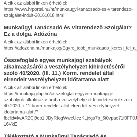
A cikk az alábbi linken érhető el:
https://www.hrportal.hu/hr/munkaugyi-tanacsado-es-vitarendezo-
szolgalat-indult-20161018.html
Munkaügyi Tanácsadó és Vitarendező Szolgálat?
Ez a dolga. Adózóna
A cikk az alábbi linken érhető el:
https://adozona.hu/munkajog/Egyre_tobb_munkaado_keresi_fel
Összefoglaló egyes munkajogi szabályok
alkalmazásáról a veszélyhelyzet kihirdetéséről
szóló 40/2020. (III. 11.) Korm. rendelet által
elrendelt veszélyhelyzet időtartama alatt
A cikk az alábbi linken érhető el:
https://munkajogilap.hu/osszefoglalo-egyes-munkajogi-
szabalyok-alkalmazasarol-a-veszelyhelyzet-kihirdeteserol-szolo-
40-2020-iii-11-korm-rendelet-altal-elrendelt-veszelyhelyzet-
idotartama-alatt/?
fbclid=IwAR2Cj9cb1IJByRIogWweUczKLjxgs7b_6t0vpao71f0FF0
16VkE
Tájékoztató a Munkaügyi Tanácsadó és