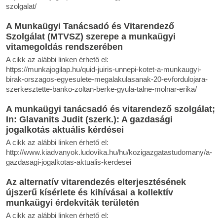
szolgalat/
A Munkaügyi Tanácsadó és Vitarendező
Szolgálat (MTVSZ) szerepe a munkaügyi
vitamegoldás rendszerében
A cikk az alábbi linken érhető el:
https://munkajogilap.hu/quid-juiris-unnepi-kotet-a-munkaugyi-
birak-orszagos-egyesulete-megalakulasanak-20-evfordulojara-
szerkesztette-banko-zoltan-berke-gyula-talne-molnar-erika/
A munkaügyi tanácsadó és vitarendező szolgálat;
In: Glavanits Judit (szerk.): A gazdasági
jogalkotás aktuális kérdései
A cikk az alábbi linken érhető el:
http://www.kiadvanyok.ludovika.hu/hu/kozigazgatastudomany/a-
gazdasagi-jogalkotas-aktualis-kerdesei
Az alternatív vitarendezés elterjesztésének
újszerű kísérlete és kihívásai a kollektív
munkaügyi érdekviták területén
A cikk az alábbi linken érhető el: