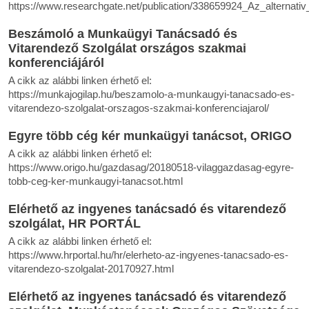
https://www.researchgate.net/publication/338659924_Az_alternativ
Beszámoló a Munkaügyi Tanácsadó és
Vitarendező Szolgálat országos szakmai
konferenciájáról
A cikk az alábbi linken érhető el:
https://munkajogilap.hu/beszamolo-a-munkaugyi-tanacsado-es-
vitarendezo-szolgalat-orszagos-szakmai-konferenciajarol/
Egyre több cég kér munkaügyi tanácsot, ORIGO
A cikk az alábbi linken érhető el:
https://www.origo.hu/gazdasag/20180518-vilaggazdasag-egyre-
tobb-ceg-ker-munkaugyi-tanacsot.html
Elérhető az ingyenes tanácsadó és vitarendező
szolgálat, HR PORTÁL
A cikk az alábbi linken érhető el:
https://www.hrportal.hu/hr/elerheto-az-ingyenes-tanacsado-es-
vitarendezo-szolgalat-20170927.html
Elérhető az ingyenes tanácsadó és vitarendező