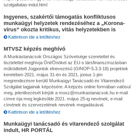
szolgaltatas-indul.html
Ingyenes, szakértői támogatás konfliktusos
munkaügyi helyzetek rendezéséhez a „Korona-
vírus” okozta kritikus, vitás helyzetekben is
Kattintson ide a letöltéshez
MTVSZ képzés meghívó
A Munkástanácsok Országos Szövetsége szeretettel és
tisztelettel meghívja Önt/Önöket az EU-s társfinanszírozásban
működtetett Jogpontok elnevezésű (GINOP-5.3.3-18) projektek
keretében 2021. május 31-én és 2021. június 1-jén
megrendezésre kerülő Munkaügyi Tanácsadó és Vitarendező
Szolgálat tagjainak képzésére. A képzés online formában valósul
meg, jelentkezését kérjük a mosz@munkastanacsok.hu e-mail
címre írja meg legkésőbb 2021. május 25-ig nevének, e-mail
címének és szervezetének nevének megadásával.
Kattintson ide a letöltéshez
Munkaügyi tanácsadó és vitarendező szolgálat
indult, HR PORTÁL