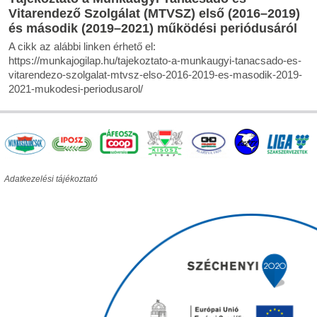
Vitarendező Szolgálat (MTVSZ) első (2016–2019)
és második (2019–2021) működési periódusáról
A cikk az alábbi linken érhető el:
https://munkajogilap.hu/tajekoztato-a-munkaugyi-tanacsado-es-
vitarendezo-szolgalat-mtvsz-elso-2016-2019-es-masodik-2019-
2021-mukodesi-periodusarol/
Adatkezelési tájékoztató